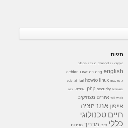
תגיות
bitcoin
cex.io
channel
cli
crypto
english
debian
en
eng
EBAY
howto
linux
fail
epic fail
mac os x
php
security
osx
PAYPAL
terminal
איורים מצחיקים
wifi
work
אתריזציה
אייפון
חיים
טכנולוגי
כללי
מדריך
מכירות
לנובו