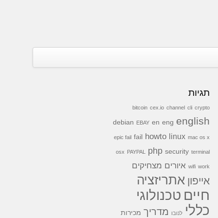
תגיות
bitcoin
cex.io
channel
cli
crypto
english
debian
en
eng
EBAY
howto
linux
fail
epic fail
mac os x
php
security
osx
PAYPAL
terminal
איורים מצחיקים
wifi
work
אתריזציה
אייפון
חיים
טכנולוגי
כללי
מדריך
מכירות
לנובו