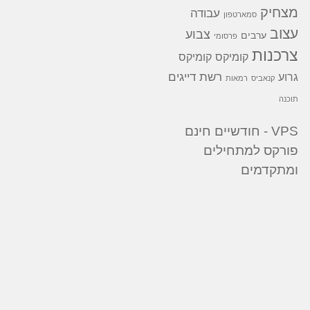
מצחיק
עבודה
סמארטפון
עצוב
צבוע
ערבים
פרסומי
צרכנות
קומיקס
קומיקס
רשת דייגים
גרוע
קנאביס
רמאות
תוכנה
VPS - חודשיים חינם
פורקס למתחילים
ומתקדמים