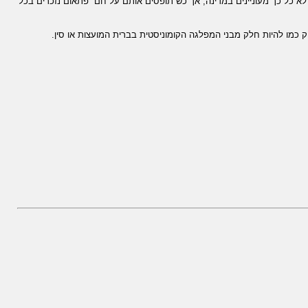
א כל כך מעוניינים במדינה, אך כש”תופסים אותם על חם” פתאום נזכרים בכל
כמו להיות חלק מבני המפלגה הקומוניסטית בברית המועצות או סין.