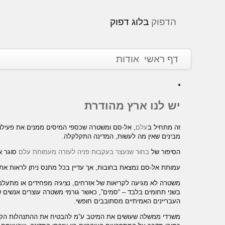
הדפוק
בלוג דפוק
דף ראשי
אודות
יש לנו ארץ מהודרת
זה מתחיל ב
עלם
, אל-סם ומשטרה שכספי המיסים ממנים את פעילו
מבינים שאין מה לעשות, המדינה התקלקלה.
הסיפור של
בחור שנעצר בעקבות פניה לעזרה מעמותת עלם
סוגר א
עמותת אל-סם נמצאת בחובות, אך עדיין בכל מתנס ניתן לראות את
משטרה לא מגיעה לקריאות של אזרחים, נציגיה מפחידים או מתעל
בשני תחומים בלבד – “סמים”, כאשר גורמי משטרה עוצרים אנשים 
העבריינים האמיתיים מסתובבים חופשי.
משרדי ממשלה שעושים את המיטב ע”מ להבטיח את ההתנהלות הקבו