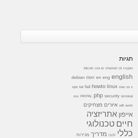
תגיות
bitcoin
cex.io
channel
cli
crypto
english
debian
en
eng
EBAY
howto
linux
fail
epic fail
mac os x
php
security
osx
PAYPAL
terminal
איורים מצחיקים
wifi
work
אתריזציה
אייפון
חיים
טכנולוגי
כללי
מדריך
מכירות
לנובו