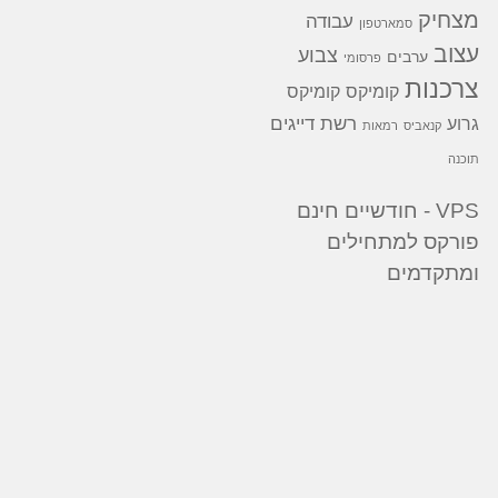
מצחיק
עבודה
סמארטפון
עצוב
צבוע
ערבים
פרסומי
צרכנות
קומיקס
קומיקס
רשת דייגים
גרוע
קנאביס
רמאות
תוכנה
VPS - חודשיים חינם
פורקס למתחילים
ומתקדמים