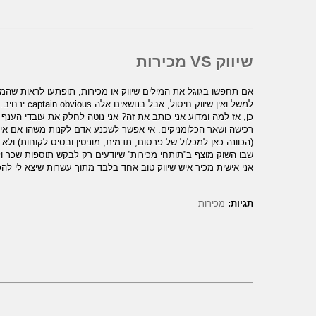
שיווק VS מכירות
אם תחפשו בגוגל את המילים שיווק או מכירות, תופתעו לראות שהמי
למשל ואין שיווק חיסול, אבל בנושאים אלה captain obvious ירחיב…
כן, אז למה ומדוע אני כותב את זה? אני נוטה לחלק את עובדי הענ
רכישה ושאר הכלומניקים. אי אפשר לשכנע אדם לקנות משהו אם אין 
(הכוונה כאן למכלול של פרסום, תדמית, מוניטין ובסיס לקוחות) ו
שבו השוק מוצף ב”תותחי מכירות” שיודעים רק לבקש תוספות שכר ו
אני אישית מכיר איש שיווק טוב אחד בלבד מתוך עשרות שיצא לי להכ
תגיות:
מכירות