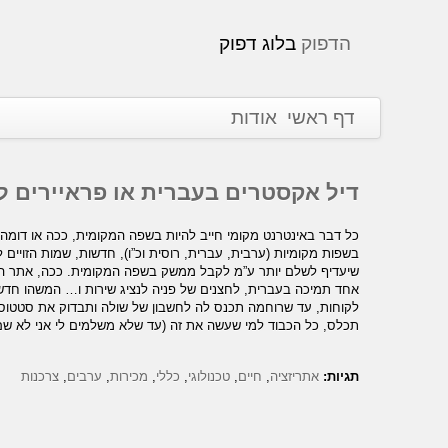
הדפוק
בלוג דפוק
דף ראשי
אודות
דיל אקסטרים בעברית או פראיירים ל
כל דבר באינטרנט מקומי חייב להיות בשפה המקומית, ככה או דומה
בשפות מקומיות (ערבית, עברית, רוסית וכ”ו), חדשות, שמות הזויים 
שיעדיף לשלם יותר ע”מ לקבל ממשק בשפה המקומית. ככה, אתר המש
אחד תמיכה בעברית, לחצנים של פניה לנציג שירות ו… המשהו חדש 
לקוחות, עד שרוחמה תכנס לה לחשבון של שולה ותבדוק את סטטוס הה
תכלס, כל הכבוד למי שעשה את זה (עד שלא משלמים לי אני לא שם 
תגיות:
אתריזציה
,
חיים
,
טכנולוגי
,
כללי
,
מכירות
,
ערבים
,
צרכנות